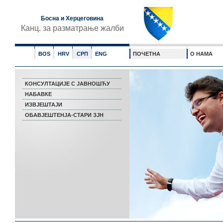
Босна и Херцеговина
Канц. за разматрање жалби
BOS
HRV
СРП
ENG
ПОЧЕТНА
О НАМА
КОНСУЛТАЦИЈЕ С ЈАВНОШЋУ
НАБАВКЕ
ИЗВЈЕШТАЈИ
ОБАВЈЕШТЕНЈА-СТАРИ ЗЈН