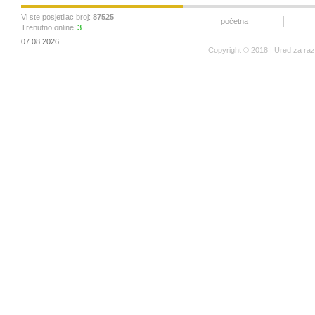
Vi ste posjetilac broj:
87525
početna
Trenutno online:
3
07.08.2026.
Copyright © 2018 | Ured za ra