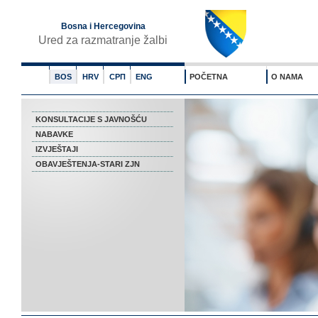
Bosna i Hercegovina
Ured za razmatranje žalbi
BOS
HRV
СРП
ENG
POČETNA
O NAMA
KONSULTACIJE S JAVNOŠĆU
NABAVKE
IZVJEŠTAJI
OBAVJEŠTENJA-STARI ZJN