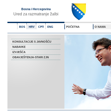
Bosna i Hercegovina
Ured za razmatranje žalbi
BOS
HRV
СРП
ENG
POČETNA
O NAMA
KONSULTACIJE S JAVNOŠĆU
NABAVKE
IZVJEŠĆA
OBAVJEŠTENJA-STARI ZJN