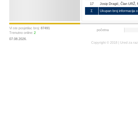
17
Josip Dragić, Član URŽ, fi
Σ
Ukupan broj informacija o
Vi ste posjetilac broj:
87491
početna
Trenutno online:
2
07.08.2026.
Copyright © 2018 | Ured za ra