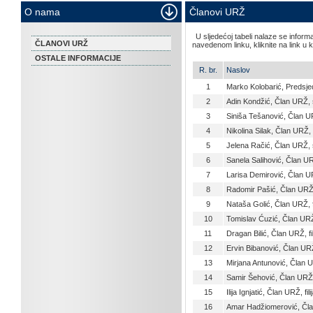
O nama
Članovi URŽ
U sljedećoj tabeli nalaze se infor
ČLANOVI URŽ
navedenom linku, kliknite na link u k
OSTALE INFORMACIJE
R. br.
Naslov
1
Marko Kolobarić, Predsj
2
Adin Kondžić, Član URŽ, 
3
Siniša Tešanović, Član U
4
Nikolina Silak, Član URŽ,
5
Jelena Račić, Član URŽ, 
6
Sanela Salihović, Član UR
7
Larisa Demirović, Član U
8
Radomir Pašić, Član URŽ, 
9
Nataša Golić, Član URŽ, fi
10
Tomislav Ćuzić, Član URŽ,
11
Dragan Bilić, Član URŽ, fi
12
Ervin Bibanović, Član URŽ,
13
Mirjana Antunović, Član UR
14
Samir Šehović, Član URŽ, 
15
Ilija Ignjatić, Član URŽ, fil
16
Amar Hadžiomerović, Član