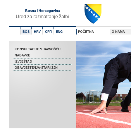
Bosna i Hercegovina
Ured za razmatranje žalbi
BOS
HRV
СРП
ENG
POČETNA
O NAMA
KONSULTACIJE S JAVNOŠĆU
NABAVKE
IZVJEŠTAJI
OBAVJEŠTENJA-STARI ZJN