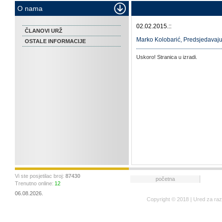
O nama
02.02.2015.::
ČLANOVI URŽ
Marko Kolobarić, Predsjedavaj
OSTALE INFORMACIJE
Uskoro! Stranica u izradi.
Vi ste posjetilac broj:
87430
početna
Trenutno online:
12
06.08.2026.
Copyright © 2018 | Ured za ra