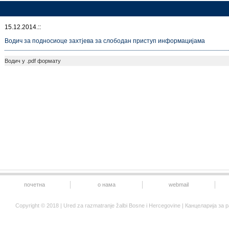
15.12.2014.::
Водич за подносиоце захтјева за слободан приступ информацијама
Водич у .pdf формату
почетна
о нама
webmail
Copyright © 2018 | Ured za razmatranje žalbi Bosne i Hercegovine | Канцеларија 