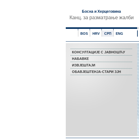
Босна и Херцеговина
Канц. за разматрање жалби
BOS
HRV
СРП
ENG
КОНСУЛТАЦИЈЕ С ЈАВНОШЋУ
НАБАВКЕ
ИЗВЈЕШТАЈИ
ОБАВЈЕШТЕНЈА-СТАРИ ЗЈН