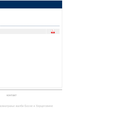
контакт
за разматрање жалби Босне и Херцеговине