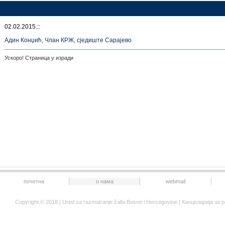
02.02.2015.::
Адин Конџић, Члан КРЖ, сједиште Сарајево
Ускоро! Страница у изради
почетна
о нама
webmail
Copyright © 2018 | Ured za razmatranje žalbi Bosne i Hercegovine | Канцеларија 