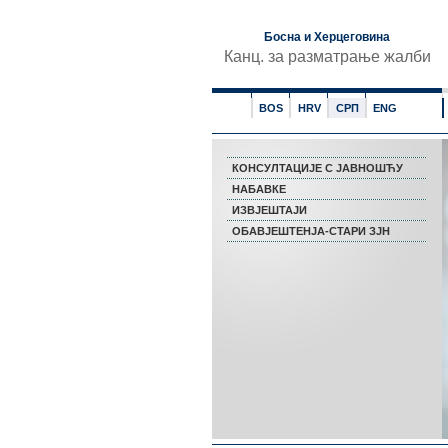
Босна и Херцеговина
Канц. за разматрање жалби
BOS
HRV
СРП
ENG
КОНСУЛТАЦИЈЕ С ЈАВНОШЋУ
НАБАВКЕ
ИЗВЈЕШТАЈИ
ОБАВЈЕШТЕНЈА-СТАРИ ЗЈН