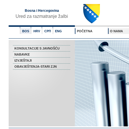
Bosna i Hercegovina
Ured za razmatranje žalbi
BOS
HRV
СРП
ENG
POČETNA
O NAMA
KONSULTACIJE S JAVNOŠĆU
NABAVKE
IZVJEŠTAJI
OBAVJEŠTENJA-STARI ZJN