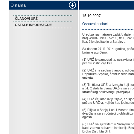
O nama
15.10.2007.::
ČLANOVI URŽ
Osnovni podaci
OSTALE INFORMACIJE
Ured za razmatranje žalbi /u dalje
broj: 49/04, 19/05, 52/05, 8/06, 24
lica, čije sjedište je u Sarajevu.
Sa danom 27.11.2014. godine, počeo 
kojim je utvrđeno:
(1) URŽ je samostalna, nezavisna i
pečatu institucija BiH.
(2) URŽ ima sedam članova, od čega 
Republike Srpske, četiri iz reda nar
entiteta.
(3) Tri člana URŽ-a, između kojih s
ispit. Ostala tri člana URŽ-a su str
strateškog poslovnog upravljanja.
(4) URŽ će imati dvije filijale, sa sje
pečatu URŽ-a, koji će kao jedinu dopu
(5) Filijale u Banjoj Luci i Mostaru 
dva člana su stručnjaci u oblasti iz
oglasa.
(6) URŽ sa sjedištem u Sarajevu n
kao i za sve nabavke institucija Bos
Brčko Distrikta BiH.