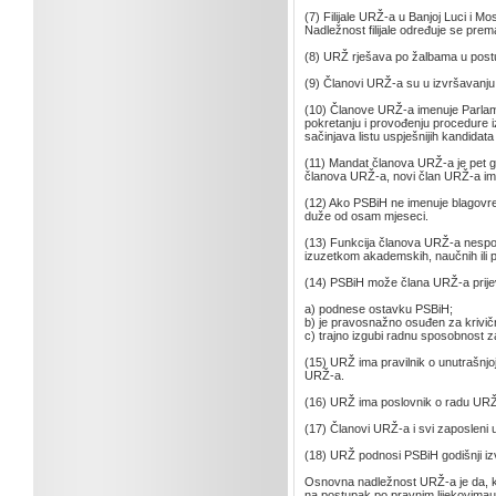
(7) Filijale URŽ-a u Banjoj Luci i
Nadležnost filijale određuje se pre
(8) URŽ rješava po žalbama u post
(9) Članovi URŽ-a su u izvršavanju s
(10) Članove URŽ-a imenuje Parlam
pokretanju i provođenju procedure 
sačinjava listu uspješnijih kandidat
(11) Mandat članova URŽ-a je pet 
članova URŽ-a, novi član URŽ-a im
(12) Ako PSBiH ne imenuje blagov
duže od osam mjeseci.
(13) Funkcija članova URŽ-a nespoj
izuzetkom akademskih, naučnih ili pu
(14) PSBiH može člana URŽ-a prijev
a) podnese ostavku PSBiH;
b) je pravosnažno osuđen za krivič
c) trajno izgubi radnu sposobnost za
(15) URŽ ima pravilnik o unutrašnjoj
URŽ-a.
(16) URŽ ima poslovnik o radu URŽ-a
(17) Članovi URŽ-a i svi zaposleni
(18) URŽ podnosi PSBiH godišnji izv
Osnovna nadležnost URŽ-a je da, k
na postupak po pravnim lijekovimau