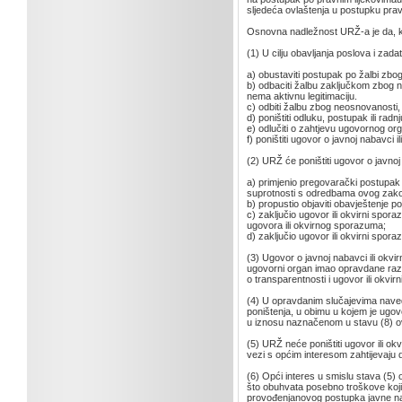
sljedeća ovlaštenja u postupku prav
Osnovna nadležnost URŽ-a je da, k
(1) U cilju obavljanja poslova i za
a) obustaviti postupak po žalbi zbo
b) odbaciti žalbu zaključkom zbog n
nema aktivnu legitimaciju.
c) odbiti žalbu zbog neosnovanosti,
d) poništiti odluku, postupak ili radn
e) odlučiti o zahtjevu ugovornog o
f) poništiti ugovor o javnoj nabavci 
(2) URŽ će poništiti ugovor o javnoj
a) primjenio pregovarački postupak b
suprotnosti s odredbama ovog zak
b) propustio objaviti obavještenje 
c) zaključio ugovor ili okvirni spo
ugovora ili okvirnog sporazuma;
d) zaključio ugovor ili okvirni sp
(3) Ugovor o javnoj nabavci ili okvir
ugovorni organ imao opravdane razl
o transparentnosti i ugovor ili okvi
(4) U opravdanim slučajevima naved
poništenja, u obimu u kojem je ugo
u iznosu naznačenom u stavu (8) o
(5) URŽ neće poništiti ugovor ili ok
vezi s općim interesom zahtijevaju 
(6) Opći interes u smislu stava (5)
što obuhvata posebno troškove koji 
provođenjanovog postupka javne nab