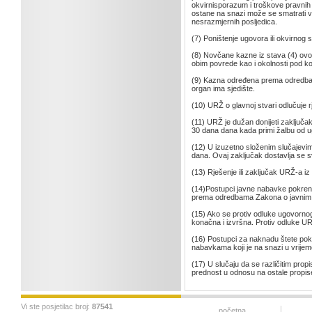
okvirnisporazum i troškove pravnih
ostane na snazi može se smatrati v
nesrazmjernih posljedica.
(7) Poništenje ugovora ili okvirno
(8) Novčane kazne iz stava (4) ovo
obim povrede kao i okolnosti pod ko
(9) Kazna određena prema odredbama
organ ima sjedište.
(10) URŽ o glavnoj stvari odlučuje 
(11) URŽ je dužan donijeti zaključak
30 dana dana kada primi žalbu od 
(12) U izuzetno složenim slučajevi
dana. Ovaj zaključak dostavlja se 
(13) Rješenje ili zaključak URŽ-a iz
(14)Postupci javne nabavke pokrenu
prema odredbama Zakona o javnim n
(15) Ako se protiv odluke ugovorno
konačna i izvršna. Protiv odluke U
(16) Postupci za naknadu štete po
nabavkama koji je na snazi u vrije
(17) U slučaju da se različitim pro
prednost u odnosu na ostale propis
Vi ste posjetilac broj:
87541
početna