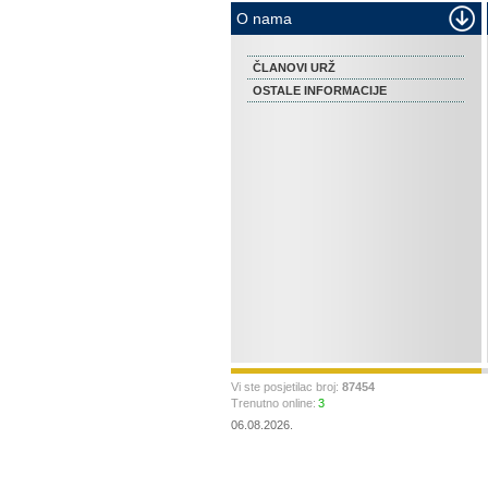
O nama
ČLANOVI URŽ
OSTALE INFORMACIJE
Vi ste posjetilac broj:
87454
Trenutno online:
3
06.08.2026.