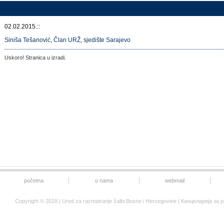
02.02.2015.::
Siniša Tešanović, Član URŽ, sjedište Sarajevo
Uskoro! Stranica u izradi.
početna
o nama
webmail
Copyright © 2018 | Ured za razmatranje žalbi Bosne i Hercegovine | Канцеларија 