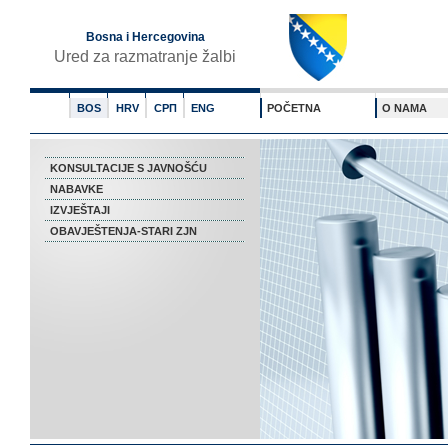
Bosna i Hercegovina
Ured za razmatranje žalbi
BOS
HRV
СРП
ENG
POČETNA
O NAMA
KONSULTACIJE S JAVNOŠĆU
NABAVKE
IZVJEŠTAJI
OBAVJEŠTENJA-STARI ZJN