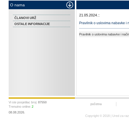
O nama
21.05.2024.::
ČLANOVI URŽ
Pravilnik o uslovima nabavke i 
OSTALE INFORMACIJE
Pravilnik o uslovima nabavke i način
Vi ste posjetilac broj:
87550
početna
Trenutno online:
2
08.08.2026.
Copyright © 2018 | Ured za ra