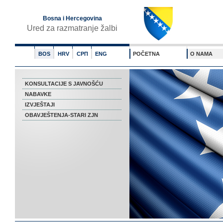
Bosna i Hercegovina
Ured za razmatranje žalbi
BOS
HRV
СРП
ENG
POČETNA
O NAMA
KONSULTACIJE S JAVNOŠĆU
NABAVKE
IZVJEŠTAJI
OBAVJEŠTENJA-STARI ZJN