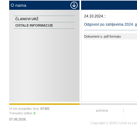
O nama
24.10.2024.::
ČLANOVI URŽ
Odgovori po zahtjevima 2024. 
OSTALE INFORMACIJE
Dokument u .pdf formatu
Vi ste posjetilac broj:
87482
početna
Trenutno online:
6
07.08.2026.
Copyright © 2018 | Ured za ra