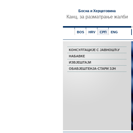
Босна и Херцеговина
Канц. за разматрање жалби
BOS
HRV
СРП
ENG
КОНСУЛТАЦИЈЕ С ЈАВНОШЋУ
НАБАВКЕ
ИЗВЈЕШТАЈИ
ОБАВЈЕШТЕНЈА-СТАРИ ЗЈН