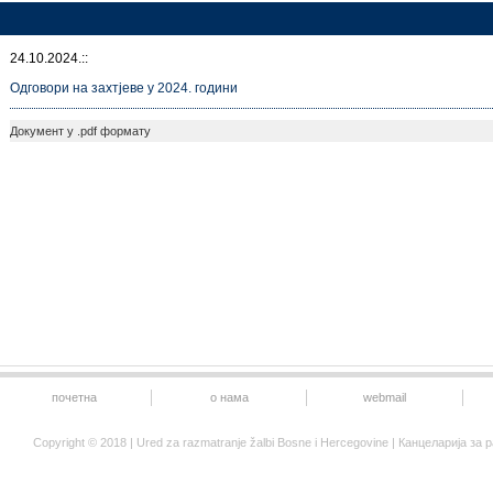
24.10.2024.::
Одговори на захтjеве у 2024. години
Документ у .pdf формату
почетна
о нама
webmail
Copyright © 2018 | Ured za razmatranje žalbi Bosne i Hercegovine | Канцеларија 