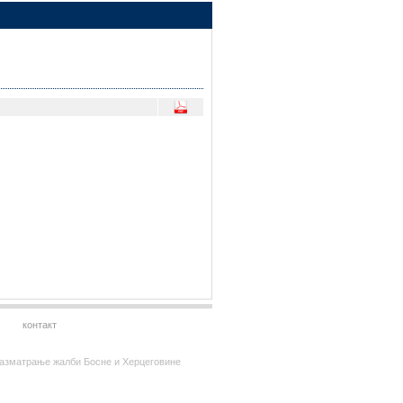
контакт
за разматрање жалби Босне и Херцеговине