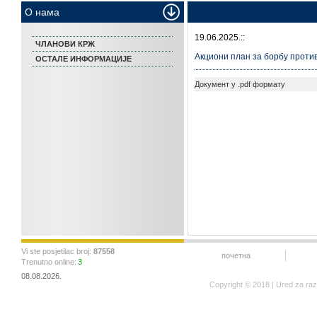
О нама
19.06.2025.::
ЧЛАНОВИ КРЖ
Акциони план за борбу против
ОСТАЛЕ ИНФОРМАЦИЈЕ
Документ у .pdf формату
Vi ste posjetilac broj:
87558
почетна
Trenutno online:
3
08.08.2026.
Copyright © 2018 | Ured za ra