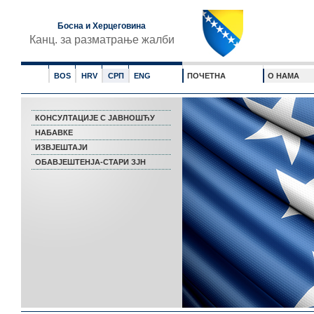
Босна и Херцеговина
Канц. за разматрање жалби
BOS
HRV
СРП
ENG
ПОЧЕТНА
О НАМА
КОНСУЛТАЦИЈЕ С ЈАВНОШЋУ
НАБАВКЕ
ИЗВЈЕШТАЈИ
ОБАВЈЕШТЕНЈА-СТАРИ ЗЈН