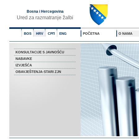
Bosna i Hercegovina
Ured za razmatranje žalbi
BOS
HRV
СРП
ENG
POČETNA
O NAMA
KONSULTACIJE S JAVNOŠĆU
NABAVKE
IZVJEŠĆA
OBAVJEŠTENJA-STARI ZJN