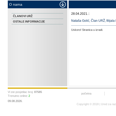
O nama
28.04.2021.::
ČLANOVI URŽ
Nataša Golić, Član URŽ, filijal
OSTALE INFORMACIJE
Uskoro! Stranica u izradi.
Vi ste posjetilac broj:
87585
početna
Trenutno online:
2
09.08.2026.
Copyright © 2018 | Ured za ra