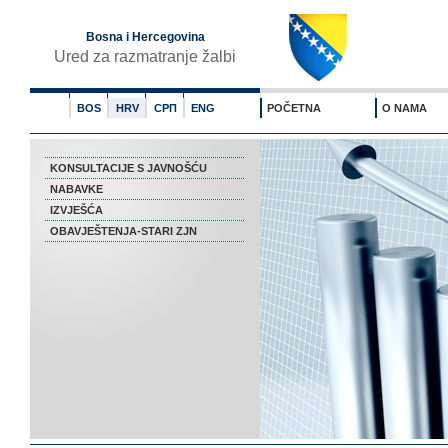
Bosna i Hercegovina
Ured za razmatranje žalbi
BOS
HRV
СРП
ENG
POČETNA
O NAMA
KONSULTACIJE S JAVNOŠĆU
NABAVKE
IZVJEŠĆA
OBAVJEŠTENJA-STARI ZJN