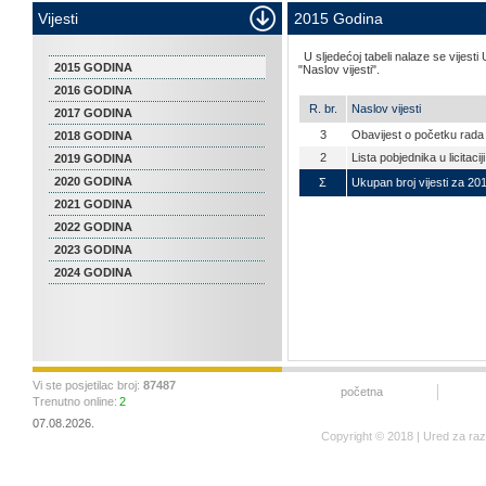
Vijesti
2015 Godina
U sljedećoj tabeli nalaze se vijesti
2015 GODINA
"Naslov vijesti".
2016 GODINA
R. br.
Naslov vijesti
2017 GODINA
3
Obavijest o početku rada 
2018 GODINA
2
Lista pobjednika u licitac
2019 GODINA
2020 GODINA
Σ
Ukupan broj vijesti za 20
2021 GODINA
2022 GODINA
2023 GODINA
2024 GODINA
Vi ste posjetilac broj:
87487
početna
Trenutno online:
2
07.08.2026.
Copyright © 2018 | Ured za ra