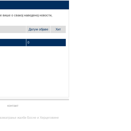
е више о свакој наведеној новости,
Датум објаве
Хит
0
контакт
за разматрање жалби Босне и Херцеговине