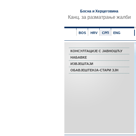
Босна и Херцеговина
Канц. за разматрање жалби
BOS
HRV
СРП
ENG
КОНСУЛТАЦИЈЕ С ЈАВНОШЋУ
НАБАВКЕ
ИЗВЈЕШТАЈИ
ОБАВЈЕШТЕНЈА-СТАРИ ЗЈН