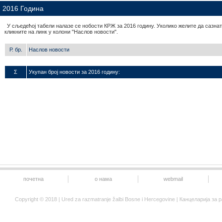
2016 Година
У сљедећој табели налазе се нобости КРЖ за 2016 годину. Уколико желите да сазнат
кликните на линк у колони "Наслов новости".
Р. бр.
Наслов новости
Σ
Укупан број новости за 2016 годину:
почетна
о нама
webmail
Copyright © 2018 | Ured za razmatranje žalbi Bosne i Hercegovine | Канцеларија 