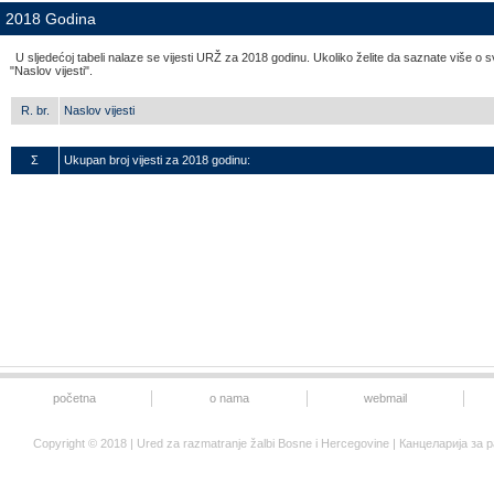
2018 Godina
U sljedećoj tabeli nalaze se vijesti URŽ za 2018 godinu. Ukoliko želite da saznate više o sva
"Naslov vijesti".
R. br.
Naslov vijesti
Σ
Ukupan broj vijesti za 2018 godinu:
početna
o nama
webmail
Copyright © 2018 | Ured za razmatranje žalbi Bosne i Hercegovine | Канцеларија 