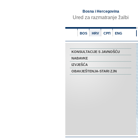
Bosna i Hercegovina
Ured za razmatranje žalbi
BOS
HRV
СРП
ENG
KONSULTACIJE S JAVNOŠĆU
NABAVKE
IZVJEŠĆA
OBAVJEŠTENJA-STARI ZJN