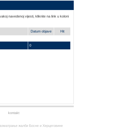
koj navedenoj vijesti, kliknite na link u koloni
Datum objave
Hit
0
kontakt
за разматрање жалби Босне и Херцеговине