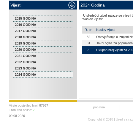
Vijesti
2024 Godina
U sljedećoj tabeli nalaze se vijesti
2015 GODINA
"Naslov vijesti".
2016 GODINA
R. br.
Naslov vijesti
2017 GODINA
32
Obavještenje o izmjeni Na
2018 GODINA
31
Javni oglas za popunjav
2019 GODINA
2020 GODINA
Σ
Ukupan broj vijesti za 20
2021 GODINA
2022 GODINA
2023 GODINA
2024 GODINA
Vi ste posjetilac broj:
87567
početna
Trenutno online:
2
09.08.2026.
Copyright © 2018 | Ured za ra