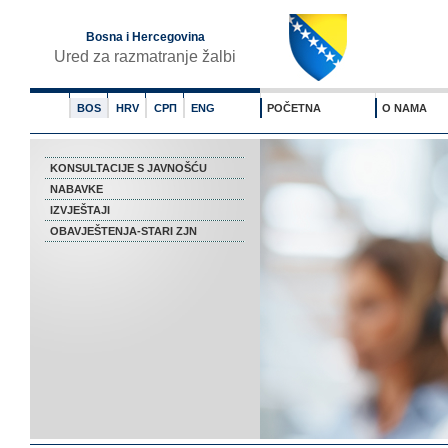
Bosna i Hercegovina
Ured za razmatranje žalbi
BOS
HRV
СРП
ENG
POČETNA
O NAMA
KONSULTACIJE S JAVNOŠĆU
NABAVKE
IZVJEŠTAJI
OBAVJEŠTENJA-STARI ZJN