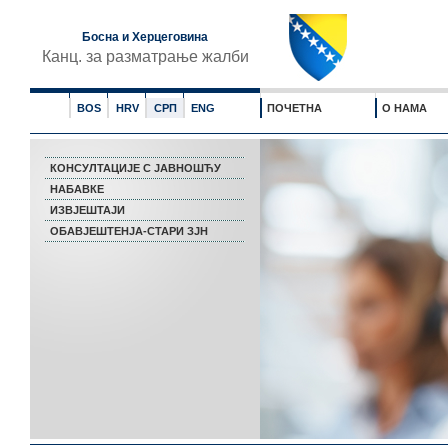
Босна и Херцеговина
Канц. за разматрање жалби
BOS
HRV
СРП
ENG
ПОЧЕТНА
О НАМА
КОНСУЛТАЦИЈЕ С ЈАВНОШЋУ
НАБАВКЕ
ИЗВЈЕШТАЈИ
ОБАВЈЕШТЕНЈА-СТАРИ ЗЈН