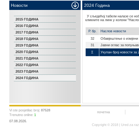
Новости
2024 Година
У сљедећој табели налазе се ноб
2015 ГОДИНА
кликните на линк у колони "Насло
2016 ГОДИНА
Р. бр.
Наслов новости
2017 ГОДИНА
32
Обавjештење о измjени 
2018 ГОДИНА
31
Јавни оглас за попуњав
2019 ГОДИНА
2020 ГОДИНА
Σ
Укупан број новости за 
2021 ГОДИНА
2022 ГОДИНА
2023 ГОДИНА
2024 ГОДИНА
Vi ste posjetilac broj:
87528
почетна
Trenutno online:
1
07.08.2026.
Copyright © 2018 | Ured za ra