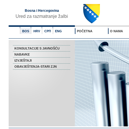
Bosna i Hercegovina
Ured za razmatranje žalbi
BOS
HRV
СРП
ENG
POČETNA
O NAMA
KONSULTACIJE S JAVNOŠĆU
NABAVKE
IZVJEŠTAJI
OBAVJEŠTENJA-STARI ZJN