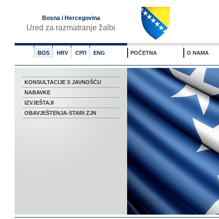
Bosna i Hercegovina
Ured za razmatranje žalbi
BOS
HRV
СРП
ENG
POČETNA
O NAMA
KONSULTACIJE S JAVNOŠĆU
NABAVKE
IZVJEŠTAJI
OBAVJEŠTENJA-STARI ZJN