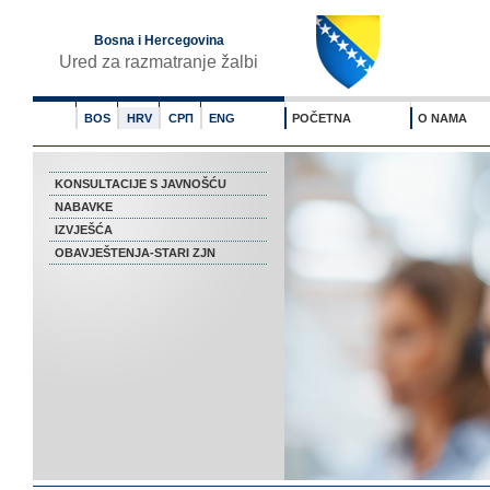
Bosna i Hercegovina
Ured za razmatranje žalbi
BOS
HRV
СРП
ENG
POČETNA
O NAMA
KONSULTACIJE S JAVNOŠĆU
NABAVKE
IZVJEŠĆA
OBAVJEŠTENJA-STARI ZJN