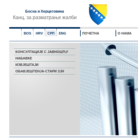
Босна и Херцеговина
Канц. за разматрање жалби
BOS
HRV
СРП
ENG
ПОЧЕТНА
О НАМА
КОНСУЛТАЦИЈЕ С ЈАВНОШЋУ
НАБАВКЕ
ИЗВЈЕШТАЈИ
ОБАВЈЕШТЕНЈА-СТАРИ ЗЈН