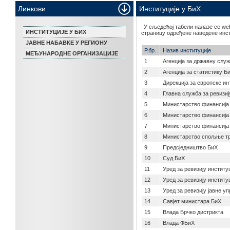
Линкови
Институције у БиХ
У сљедећој табели налазе се web
ИНСТИТУЦИЈЕ У БИХ
страницу одређене наведене инсти
ЈАВНЕ НАБАВКЕ У РЕГИОНУ
Р.бр.
Назив институције
МЕЂУНАРОДНЕ ОРГАНИЗАЦИЈЕ
1
Агенција за државну слу
2
Агенција за статистику Б
3
Дирекција за европске ин
4
Главна служба за ревизиј
5
Министарство финансија
6
Министарство финансија 
7
Министарство финансија
8
Министарство спољње тр
9
Предсједништво БиХ
10
Суд БиХ
11
Уред за ревизију институ
12
Уред за ревизију институ
13
Уред за ревизију јавне уп
14
Савјет министара БиХ
15
Влада Брчко дистрикта
16
Влада ФБиХ