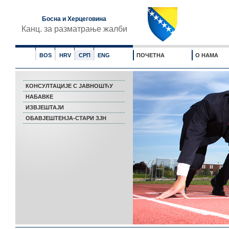
Босна и Херцеговина
Канц. за разматрање жалби
BOS
HRV
СРП
ENG
ПОЧЕТНА
О НАМА
КОНСУЛТАЦИЈЕ С ЈАВНОШЋУ
НАБАВКЕ
ИЗВЈЕШТАЈИ
ОБАВЈЕШТЕНЈА-СТАРИ ЗЈН