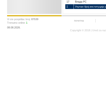
17
Влада РС
Σ
Укупан број институција у
Vi ste posjetilac broj:
87539
почетна
Trenutno online:
1
08.08.2026.
Copyright © 2018 | Ured za ra