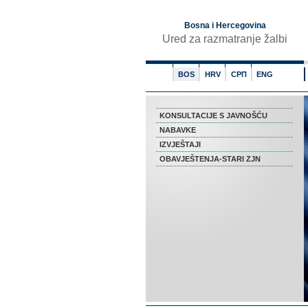
Bosna i Hercegovina
Ured za razmatranje žalbi
BOS
HRV
СРП
ENG
KONSULTACIJE S JAVNOŠĆU
NABAVKE
IZVJEŠTAJI
OBAVJEŠTENJA-STARI ZJN