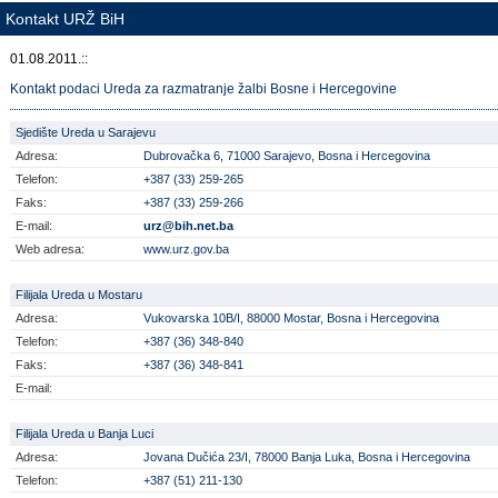
Kontakt URŽ BiH
01.08.2011.::
Kontakt podaci Ureda za razmatranje žalbi Bosne i Hercegovine
Sjedište Ureda u Sarajevu
Adresa:
Dubrovačka 6, 71000 Sarajevo, Bosna i Hercegovina
Telefon:
+387 (33) 259-265
Faks:
+387 (33) 259-266
E-mail:
urz@bih.net.ba
Web adresa:
www.urz.gov.ba
Filijala Ureda u Mostaru
Adresa:
Vukovarska 10B/I, 88000 Mostar, Bosna i Hercegovina
Telefon:
+387 (36) 348-840
Faks:
+387 (36) 348-841
E-mail:
Filijala Ureda u Banja Luci
Adresa:
Jovana Dučića 23/I, 78000 Banja Luka, Bosna i Hercegovina
Telefon:
+387 (51) 211-130