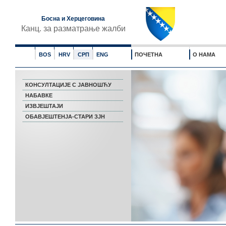
Босна и Херцеговина
Канц. за разматрање жалби
BOS
HRV
СРП
ENG
ПОЧЕТНА
О НАМА
КОНСУЛТАЦИЈЕ С ЈАВНОШЋУ
НАБАВКЕ
ИЗВЈЕШТАЈИ
ОБАВЈЕШТЕНЈА-СТАРИ ЗЈН