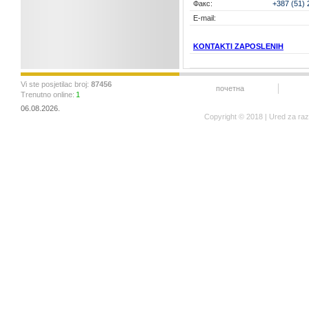
Факс:
+387 (51) 
E-mail:
KONTAKTI ZAPOSLENIH
Vi ste posjetilac broj:
87456
почетна
Trenutno online:
1
06.08.2026.
Copyright © 2018 | Ured za ra