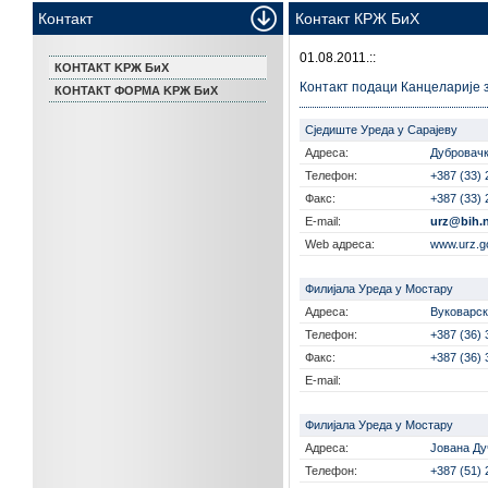
Контакт
Контакт КРЖ БиХ
01.08.2011.::
КОНТАКТ KРЖ БиХ
Контакт подаци Канцеларије 
КОНТАКТ ФОРМА KРЖ БиХ
Сједиште Уреда у Сарајеву
Адреса:
Дубровачк
Телефон:
+387 (33) 
Факс:
+387 (33) 
E-mail:
urz@bih.n
Web адреса:
www.urz.g
Филијала Уреда у Мостару
Адреса:
Вуковарск
Телефон:
+387 (36) 
Факс:
+387 (36) 
E-mail:
Филијала Уреда у Мостару
Адреса:
Јована Ду
Телефон:
+387 (51) 