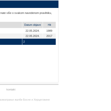
 saznate više o svakom navedenom pravilniku,
Datum objave
Hit
22.05.2024.
1989
22.05.2024.
2017
2
kontakt
за разматрање жалби Босне и Херцеговине