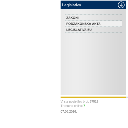
Legislativa
ZAKONI
PODZAKONSKA AKTA
LEGISLATIVA EU
Vi ste posjetilac broj:
87519
Trenutno online:
7
07.08.2026.