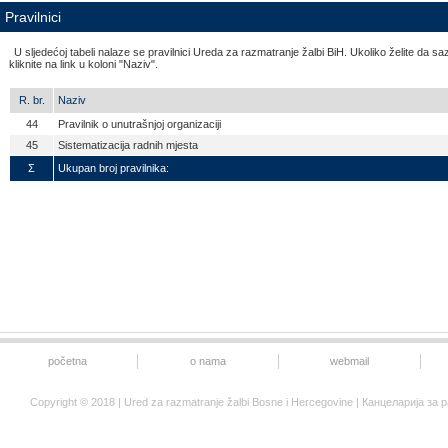
Pravilnici
U sljedećoj tabeli nalaze se pravilnici Ureda za razmatranje žalbi BiH. Ukoliko želite da
kliknite na link u koloni "Naziv".
R. br.
Naziv
44
Pravilnik o unutrašnjoj organizaciji
45
Sistematizacija radnih mjesta
Σ
Ukupan broj pravilnika:
početna
o nama
webmail
Copyright © 2018 | Ured za razmatranje žalbi Bosne i Hercegovine | Канцеларија 