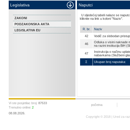
Legislativa
Naputci
U sljedećoj tabeli nalaze se napu
ZAKONI
kliknite na link u koloni "Naziv".
PODZAKONSKA AKTA
R. br.
Naziv
LEGISLATIVA EU
42
Vodič za slobodan pristu
Odluka o visini naknade m
46
na razini institucija BiH (
Instrukcija o načinu upla
47
nabavkama (Službeni glas
Σ
Ukupan broj naputaka:
Vi ste posjetilac broj:
87533
početna
Trenutno online:
2
08.08.2026.
Copyright © 2018 | Ured za ra