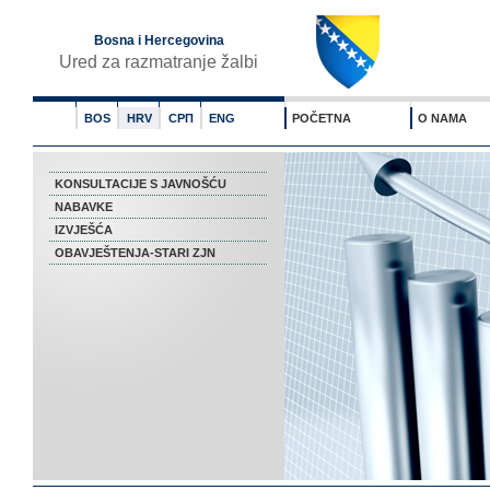
Bosna i Hercegovina
Ured za razmatranje žalbi
BOS
HRV
СРП
ENG
POČETNA
O NAMA
KONSULTACIJE S JAVNOŠĆU
NABAVKE
IZVJEŠĆA
OBAVJEŠTENJA-STARI ZJN