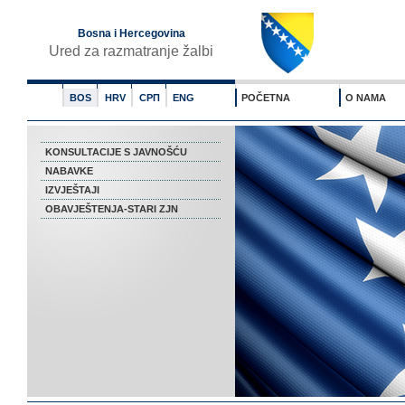
Bosna i Hercegovina
Ured za razmatranje žalbi
BOS
HRV
СРП
ENG
POČETNA
O NAMA
KONSULTACIJE S JAVNOŠĆU
NABAVKE
IZVJEŠTAJI
OBAVJEŠTENJA-STARI ZJN