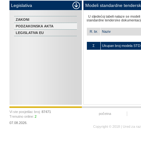
Legislativa
Modeli standardne tenders
U sljedećoj tabeli nalaze se mode
ZAKONI
standardne tenderske dokumentacije, 
PODZAKONSKA AKTA
R. br.
Naziv
LEGISLATIVA EU
Σ
Ukupan broj modela STD
Vi ste posjetilac broj:
87471
početna
Trenutno online:
2
07.08.2026.
Copyright © 2018 | Ured za ra