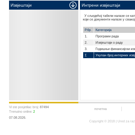
Извјештаји
Интрени извјештаји
У сљедећој табели налазе се ка
који се документи налазе у свакој
Р.бр.
Категорија
1.
Програми рада
2.
Извјештаји о раду
3.
Годишњи финансијски изв
Σ
Укупан број интерних извј
Vi ste posjetilac broj:
87494
почетна
Trenutno online:
2
07.08.2026.
Copyright © 2018 | Ured za ra