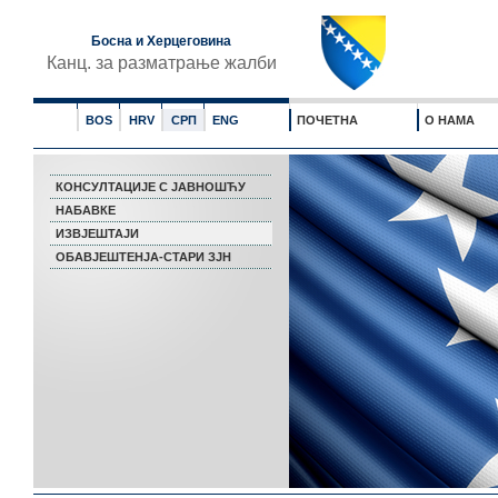
Босна и Херцеговина
Канц. за разматрање жалби
BOS
HRV
СРП
ENG
ПОЧЕТНА
О НАМА
КОНСУЛТАЦИЈЕ С ЈАВНОШЋУ
НАБАВКЕ
ИЗВЈЕШТАЈИ
ОБАВЈЕШТЕНЈА-СТАРИ ЗЈН