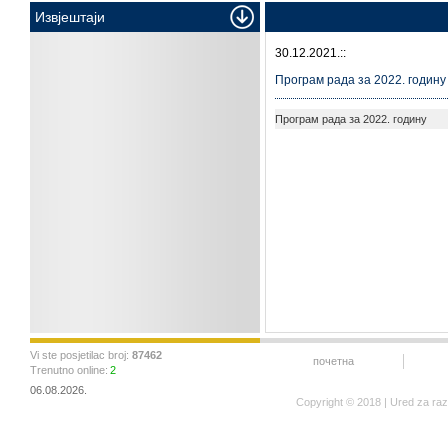
Извјештаји
30.12.2021.::
Програм рада за 2022. годину
Програм рада за 2022. годину
Vi ste posjetilac broj:
87462
почетна
Trenutno online:
2
06.08.2026.
Copyright © 2018 | Ured za ra