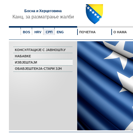
Босна и Херцеговина
Канц. за разматрање жалби
BOS
HRV
СРП
ENG
ПОЧЕТНА
О НАМА
КОНСУЛТАЦИЈЕ С ЈАВНОШЋУ
НАБАВКЕ
ИЗВЈЕШТАЈИ
ОБАВЈЕШТЕНЈА-СТАРИ ЗЈН