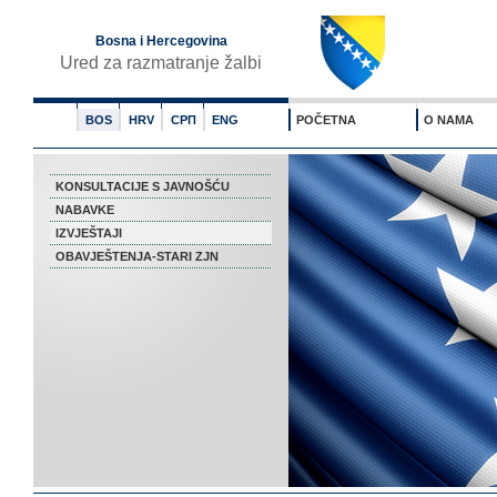
Bosna i Hercegovina
Ured za razmatranje žalbi
BOS
HRV
СРП
ENG
POČETNA
O NAMA
KONSULTACIJE S JAVNOŠĆU
NABAVKE
IZVJEŠTAJI
OBAVJEŠTENJA-STARI ZJN