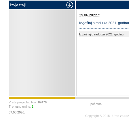
Izvještaji
29.06.2022.::
Izvještaj o radu za 2021. godinu
Izvještaj o radu za 2021. godinu
Vi ste posjetilac broj:
87470
početna
Trenutno online:
1
07.08.2026.
Copyright © 2018 | Ured za ra