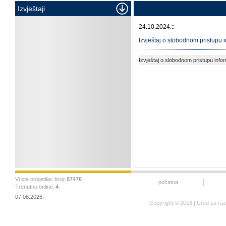
Izvještaji
24.10.2024.::
Izvještaj o slobodnom pristupu
Izvještaj o slobodnom pristupu inf
Vi ste posjetilac broj:
87476
početna
Trenutno online:
4
07.08.2026.
Copyright © 2018 | Ured za ra