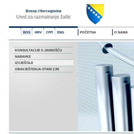
Bosna i Hercegovina
Ured za razmatranje žalbi
BOS
HRV
СРП
ENG
POČETNA
O NAMA
KONSULTACIJE S JAVNOŠĆU
NABAVKE
IZVJEŠTAJI
OBAVJEŠTENJA-STARI ZJN