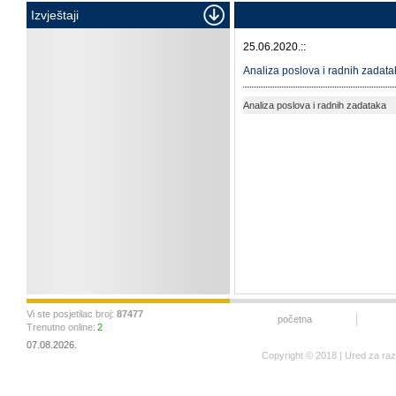
Izvještaji
25.06.2020.::
Analiza poslova i radnih zadata
Analiza poslova i radnih zadataka
Vi ste posjetilac broj:
87477
početna
Trenutno online:
2
07.08.2026.
Copyright © 2018 | Ured za ra